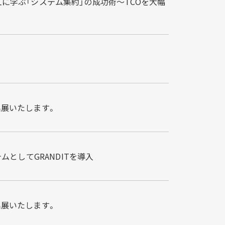
川崎重工に学ぶ「システム集約」の成功術～TCOを大幅
ス出展いたします。
としてGRANDITを導入
ス出展いたします。