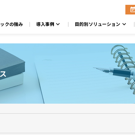
event_no
expand_more
expand_more
ニックの強み
導入事例
目的別ソリューション
ス