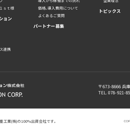
プ
導入から稼働までの流れ
企業理念
１ｓｔ様
価格、導入費用について
トピックス
よくあるご質問
ション
パートナー募集
ス連携
〒673-8666
TEL. 078-921-8
重工業(株)の100%出資会社です。
COP