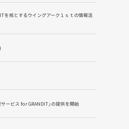
NDITを核とするウイングアーク１ｓｔの情報活
)
ス for GRANDIT」の提供を開始