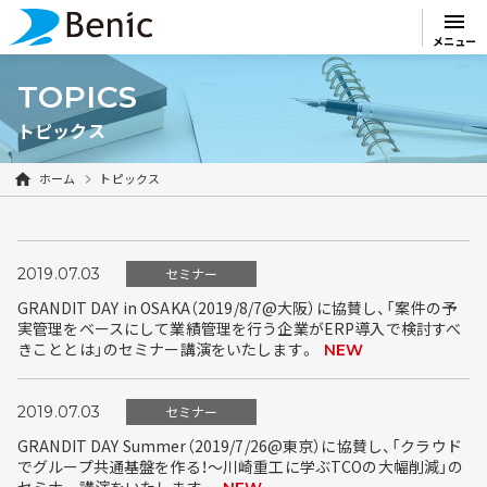
menu
メニュー
TOPICS
トピックス
ホーム
トピックス
2019.07.03
セミナー
GRANDIT DAY in OSAKA（2019/8/7@大阪）に協賛し、「案件の予
実管理をベースにして業績管理を行う企業がERP導入で検討すべ
きこととは」のセミナー講演をいたします。
NEW
2019.07.03
セミナー
GRANDIT DAY Summer（2019/7/26@東京）に協賛し、「クラウド
でグループ共通基盤を作る！～川崎重工に学ぶTCOの大幅削減」の