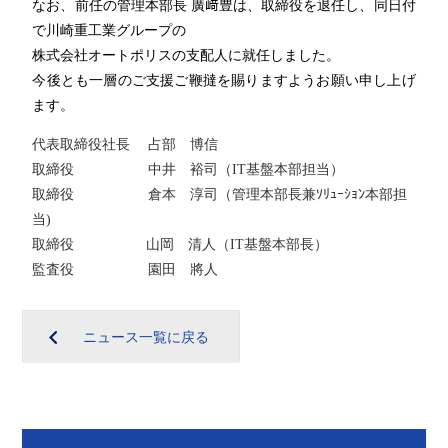
なお、前任の管理本部長 廣﨑豊は、取締役を退任し、同日付
で川崎重工業グループの
株式会社オートポリスの支配人に就任しました。
今後とも一層のご支援ご鞭撻を賜りますようお願い申し上げ
ます。
代表取締役社長 占部 博信
取締役 中井 裕司（IT基盤本部担当）
取締役 倉本 淳司（管理本部長兼ｿﾘｭｰｼｮﾝ本部担
当)
取締役 山岡 清人（IT基盤本部長）
監査役 園田 將人
ニュース一覧に戻る