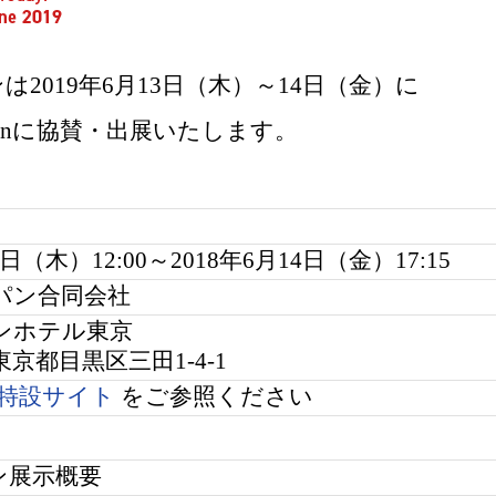
ンは
2019
年
6
月
13
日（木）～
14
日（金）に
an
に協賛・出展いたします。
日（木）
12:00
～
2018
年
6
月
14
日（金）
17:15
パン合同会社
ンホテル東京
東京都目黒区三田
1-4-1
特設サイト
をご参照ください
ン展示概要