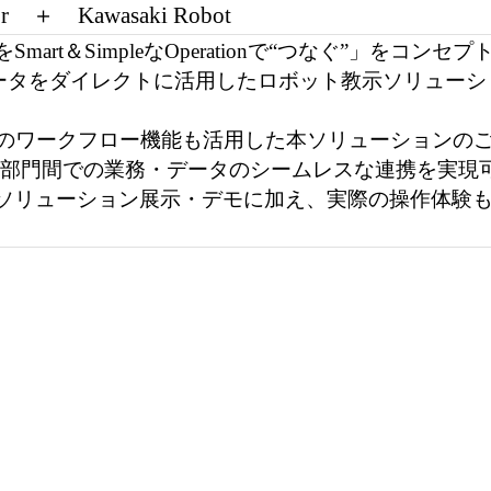
r
＋
Kawasaki
Robot
を
Smart
＆
Simple
な
Operation
で“つなぐ”」をコンセプ
ータをダイレクトに活用したロボット教示ソリューシ
のワークフロー機能も活用した本ソリューションの
部門間での業務・データのシームレスな連携を実現
ソリューション展示・デモに加え、実際の操作体験