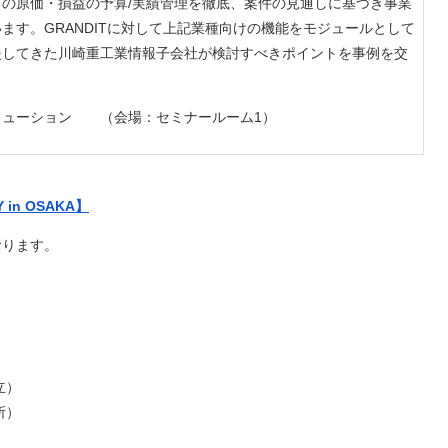
の原価・損益の予算/実績管理を徹底、案件の⾒通しに基づき事業
ます。GRANDITに対して上記業種向けの機能をモジュールとして
援してきた川崎重⼯業情報⼦会社が検討すべきポイントを事例を交
。
リューション （会場：セミナールーム1
）
in OSAKA】
ります。
立）
所）