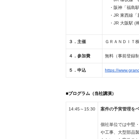
・阪神「福島駅
・JR 東⻄線「
・JR ⼤阪駅 (梅
３．
主催
ＧＲＡＮＤＩＴ
４．
参加費
無料（事前登録
５．
申込
https://www.gran
■プログラム（当社講演）
14:45～15:30
案件の予実管理をベ
個社単位では中堅
や⼯事、⼤型部品