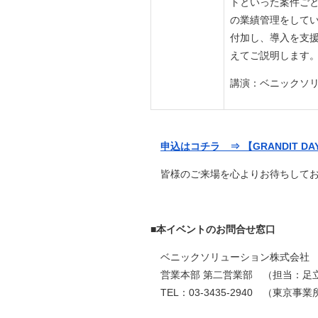
トといった案件ごと
の業績管理をしてい
付加し、導⼊を⽀
えてご説明します
講演：ベニックソ
申込はコチラ ⇒ 【GRANDIT DAY 
皆様のご来場を心よりお待ちしてお
■本イベントのお問合せ窓口
ベニックソリューション株式会社
営業本部 第二営業部 （担当：足
TEL：03-3435-2940 （東京事業