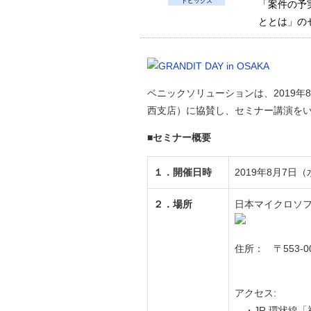
トピックス
「案件の予
ととは」の
ベニックソリューションは、2019年8月に
⻄⽀店）に協賛し、セミナー講演を
■セミナー概要
１．開催日時
2019年8月7日（
２．
場所
日本マイクロソフ
住所： 〒553-
ノース
アクセス:
・JR 環状線「