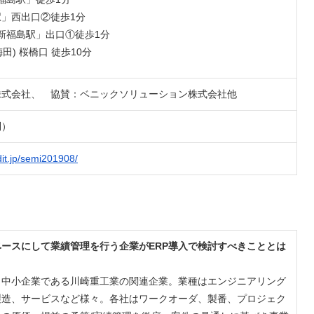
」⻄出⼝②徒歩1分
新福島駅」出⼝①徒歩1分
⽥) 桜橋⼝ 徒歩10分
株式会社、 協賛：ベニックソリューション株式会社他
制）
dit.jp/semi201908/
ースにして業績管理を行う企業がERP導入で検討すべきこととは
・中⼩企業である川崎重⼯業の関連企業。業種はエンジニアリング
製造、サービスなど様々。各社はワークオーダ、製番、プロジェク