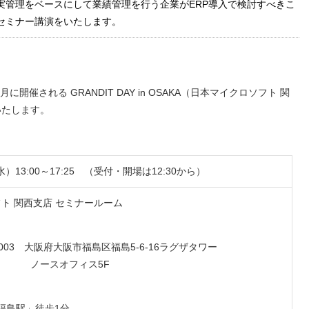
実管理をベースにして業績管理を行う企業がERP導入で検討すべきこ
セミナー講演をいたします。
開催される GRANDIT DAY in OSAKA（日本マイクロソフト 関
いたします。
水）13:00～17:25 （受付・開場は12:30から）
ト 関⻄⽀店 セミナールーム
0003 ⼤阪府⼤阪市福島区福島5-6-16ラグザタワー
オフィス5F
福島駅」徒歩1分