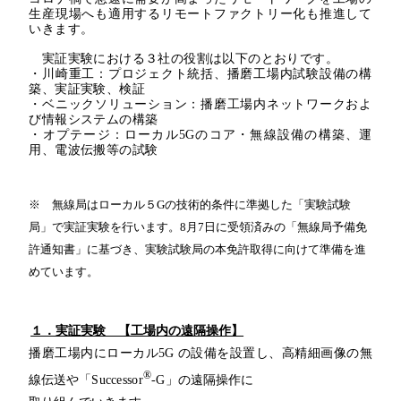
生産現場へも適用するリモートファクトリー化も推進して
いきます。
実証実験における３社の役割は以下のとおりです。
・川崎重工：プロジェクト統括、播磨工場内試験設備の構
築、実証実験、検証
・ベニックソリューション：播磨工場内ネットワークおよ
び情報システムの構築
・オプテージ：ローカル5Gのコア・無線設備の構築、運
用、電波伝搬等の試験
※ 無線局はローカル５
G
の技術的条件に準拠した「実験試験
局」で実証実験を行います。
8
月
7
日に受領済みの「無線局予備免
許通知書」に基づき、実験試験局の本免許取得に向けて準備を進
めています。
１．実証実験 【工場内の遠隔操作】
播磨工場内にローカル5G の設備を設置し、高精細画像の無
®
線伝送や「
Successor
-G
」の遠隔操作に