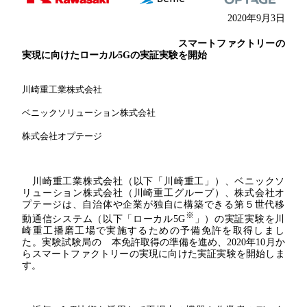
2020
年
9
月
3
日
スマートファクトリーの
実現に向けた
ローカル
5G
の実証実験を開始
川崎重工業株式会社
ベニックソリューション株式会社
株式会社オプテージ
川崎重工業株式会社（以下「川崎重工」）、ベニックソ
リューション株式会社（川崎重工グループ）、株式会社オ
プテージは、
自治体や企業が独自に構築できる第５世代移
※
動通信システム（以下「ローカル
5G
」）の実証実験を川
崎重工播磨工場で実施するための予備免許を取得しまし
た。実験試験局の
本免許取得の準備を進め、
2020
年
10
月か
らスマートファクトリーの実現に向けた実証実験を開始しま
す。