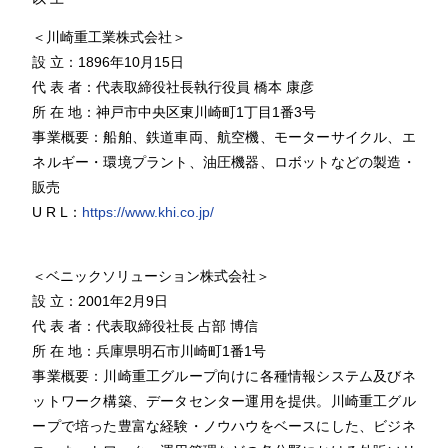
＜川崎重工業株式会社＞
設 立：1896年10月15日
代 表 者：代表取締役社長執行役員 橋本 康彦
所 在 地：神戸市中央区東川崎町1丁目1番3号
事業概要：船舶、鉄道車両、航空機、モーターサイクル、エ
ネルギー・環境プラント、油圧機器、ロボットなどの製造・
販売
U R L：
https://www.khi.co.jp/
＜ベニックソリューション株式会社＞
設 立：2001年2月9日
代 表 者：代表取締役社長 占部 博信
所 在 地：兵庫県明石市川崎町1番1号
事業概要：川崎重工グループ向けに各種情報システム及びネ
ットワーク構築、データセンター運用を提供。川崎重工グル
ープで培った豊富な経験・ノウハウをベースにした、ビジネ