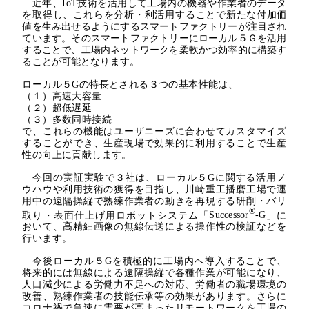
近年、
IoT
技術を活用して工場内の機器や作業者のデータ
を取得し、これらを分析・利活用することで新たな
付加価
値を生み出せるようにするスマートファクトリーが注目され
ています。そのスマートファクトリーにローカル５Ｇを活用
することで、工場内ネットワークを柔軟かつ効率的に構築す
ることが可能となります。
ローカル５Gの特長とされる３つの基本性能は、
（１）高速大容量
（２）超低遅延
（３）多数同時接続
で、これらの機能はユーザニーズに合わせてカスタマイズ
することができ、生産現場で効果的に利用することで生産
性の向上に貢献します。
今回の実証実験で３社は、ローカル５Gに関する活用ノ
ウハウや利用技術の獲得を目指し、川崎重工播磨工場で運
用中の遠隔操縦で熟練作業者の動きを再現する研削・バリ
®
取り・表面仕上げ用ロボットシステム「
Successor
-G
」に
おいて、高精細画像の無線伝送による操作性の検証などを
行います。
今後ローカル５Gを積極的に工場内へ導入することで、
将来的には無線による遠隔操縦で各種作業が可能になり、
人口減少による労働力不足への対応、労働者の職場環境の
改善、熟練作業者の技能伝承等の効果があります。さらに
コロナ禍で急速に需要が高まったリモートワークを工場の