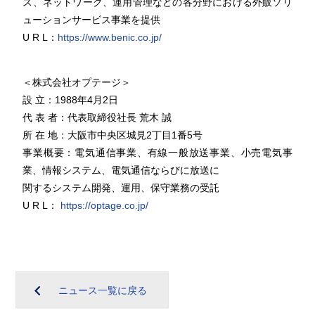
ス、ネットワーク、運用管理などの各分野における外販ソリ
ューションサービス事業を提供
U R L：
https://www.benic.co.jp/
＜株式会社オプテージ＞
設 立：1988年4月2日
代 表 者：代表取締役社長 荒木 誠
所 在 地：大阪市中央区城見2丁目1番5号
事業概要：電気通信事業、有線一般放送事業、小売電気事
業、情報システム、電気通信ならびに放送に
関するシステム開発、運用、保守業務の受託
U R L：
https://optage.co.jp/
ニュース一覧に戻る