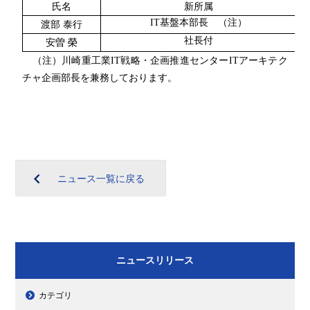
氏名
新所属
IT
基盤本部長 （注）
渡部 泰行
社長付
安曽 榮
（注）川崎重工業
IT
戦略・企画推進センター
IT
アーキテク
チャ企画部長を兼務しております。
ニュース一覧に戻る
ニュースリリース
カテゴリ