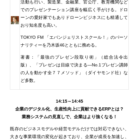
活動も行い、製造業、金融業、官公庁、教育機関など
でのプレゼンテーション講座を幅広く手がける。ドロ
ーンの愛好家でもありドローンビジネスにも精通して
おり知名度も高い。
TOKYO FM 「エバンジェリストスクール！」のパーソ
ナリティーを乃木坂46とともに務める。
著書：「最強のプレゼン段取り術」（総合法令出
版）、「プレゼンは目線で決まる―No.1プレゼン講師
の人を動かす全７７メソッド」（ダイヤモンド社）な
ど多数。
14:15～14:45
企業のデジタル化、生産性向上に貢献できるERPとは？
業務システムの見直しで、企業はより強くなる！
既存のビジネスモデルや経営モデルだけでは対応できない、
大きな事業環境の変化が起きており、企業が成長を加速し、