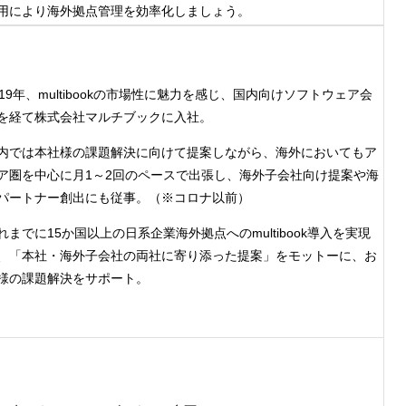
kの活用により海外拠点管理を効率化しましょう。
019年、multibookの市場性に魅力を感じ、国内向けソフトウェア会
を経て株式会社マルチブックに入社。
内では本社様の課題解決に向けて提案しながら、海外においてもア
ア圏を中心に月1～2回のペースで出張し、海外子会社向け提案や海
パートナー創出にも従事。（※コロナ以前）
れまでに15か国以上の日系企業海外拠点へのmultibook導入を実現
、「本社・海外子会社の両社に寄り添った提案」をモットーに、お
様の課題解決をサポート。