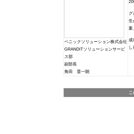
2
グ
生
案
成
ベニックソリューション株式会社
し
GRANDITソリューションサービ
ス部
副部長
角田 晋一朗
こ