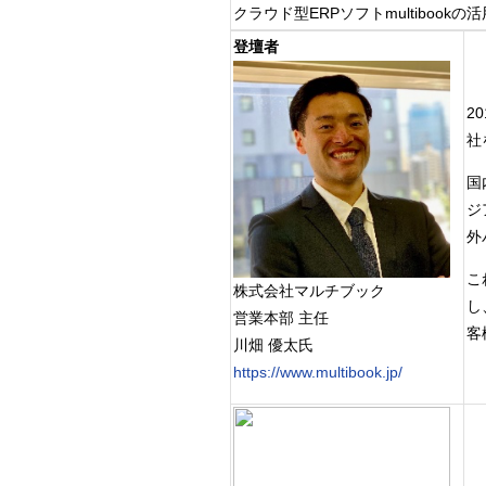
クラウド型ERPソフトmultiboo
登壇者
2
社
国
ジ
外
こ
株式会社マルチブック
し
営業本部 主任
客
川畑 優太氏
https://www.multibook.jp/