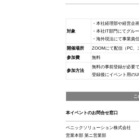
・本社経理部や経営企
対象
・本社IT部門にてグル
・海外現法にて事業責
開催場所
ZOOMにて配信（PC
参加費
無料
無料の事前登録が必要
参加方法
登録後にイベント用のU
こ
本イベントのお問合せ窓口
ベニックソリューション株式会社
営業本部 第ニ営業部