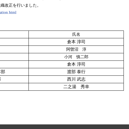
組織改正を行いました。
ation.html
。
氏名
倉本 淳司
阿曽沼 淳
小河 慎二郎
倉本 淳司
本部
渡部 泰行
部
西川 武志
二之湯 秀幸