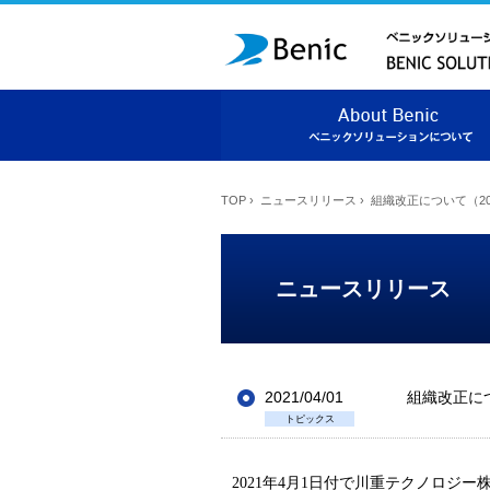
TOP
›
ニュースリリース
›
組織改正について（20
ニュースリリース
2021/04/01
組織改正につ
トピックス
2021
年
4
月
1
日付で川重テクノロジー