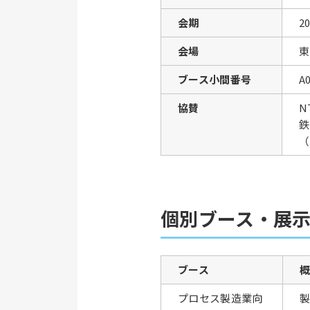
会期
2
会場
東
ブース小間番号
A
協賛
N
鉄
（
個別ブース・展
ブース
プロセス製造業向
製