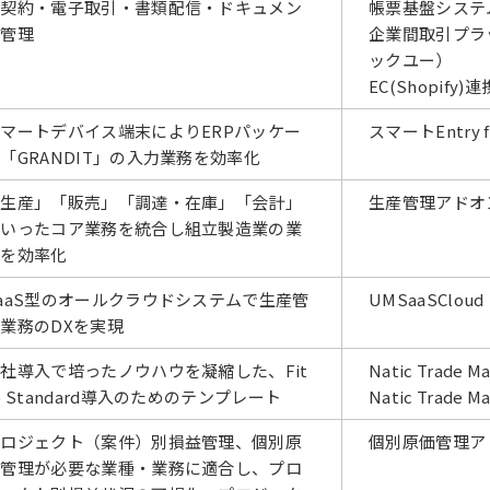
子契約・電子取引・書類配信・ドキュメン
帳票基盤システム
ト管理
企業間取引プラッ
ックユー）
EC(Shopif
マートデバイス端末によりERPパッケー
スマートEntry f
「GRANDIT」の入力業務を効率化
「生産」「販売」「調達・在庫」「会計」
生産管理アドオ
といったコア業務を統合し組立製造業の業
務を効率化
aaS型のオールクラウドシステムで生産管
UMSaaSCloud
業務のDXを実現
社導入で培ったノウハウを凝縮した、Fit
Natic Trade M
o Standard導入のためのテンプレート
Natic Trade M
プロジェクト（案件）別損益管理、個別原
個別原価管理ア
価管理が必要な業種・業務に適合し、プロ