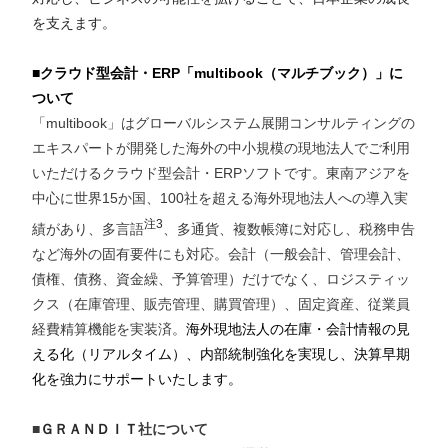
を支えます。
■クラウド型会計・
ERP
「
multibook
（マルチブック）」に
ついて
「
multibook
」はグローバルシステム展開コンサルティングの
エキスパートが開発した海外の中小規模の現地法人でご利用
いただけるクラウド型会計・
ERP
ソフトです。東南アジアを
中心に世界
15
か国、
100
社を超える海外現地法人への導入実
注
3
績があり、多言語
、多通貨、複数帳簿に対応し、税務申告
など海外の固有要件にも対応。会計（一般会計、管理会計、
債権、債務、資金繰、予算管理）だけでなく、ロジスティッ
クス（在庫管理、販売管理、購買管理）、固定資産、従業員
経費精算機能を実装済。
海外現地法人の在庫・会計情報の見
える化（リアルタイム）、内部統制強化を実現し、決算早期
化を強力にサポートいたします。
■
ＧＲＡＮＤＩＴ
社について