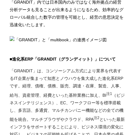
「
GRANDIT
」
内では日本国内のみではなく海外拠点の経営
分析データも見ることが出来るようになるため、効率的なグ
ローバル統合した数字の管理を可能とし、経営の意思決定を
迅速化いたします。
■進化系
ERP
「
GRANDIT
（グランディット）」について
「
GRANDIT
」は、コンソーシアム方式により業界を代表す
る
IT
企業が集まって知恵とノウハウを集大成した進化系
ERP
です。経理、債権、債務、販売、調達・在庫、製造、人事、
注
1
給与、資産管理、経費といった基幹業務に加え、
BI
（ビジ
ネスインテリジェンス）、
EC
、ワークフロー等を標準搭載
し、多言語、多通貨、マルチカンパニー機能などの全ての機
注
2
能を統合。マルチブラウザやクラウド、
RPA
といった最新
インフラをサポートすることにより、ビジネス環境の変化に
対応し、ビジネスの可能性を拡げることで、日本企業の成長