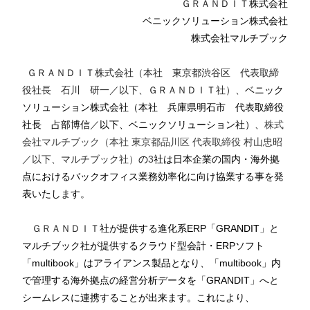
ＧＲＡＮＤＩＴ
株式会社
ベニックソリューション株式会社
株式会社マルチブック
ＧＲＡＮＤＩＴ株式会社（本社 東京都渋谷区 代表取締
役社長 石川 研一／以下、ＧＲＡＮＤＩＴ社）、
ベニック
ソリューション株式会社（本社 兵庫県明石市 代表取締役
社長 占部博信
／
以下、ベニックソリューション社）、
株式
会社マルチブック（本社 東京都品川区 代表取締役 村山忠昭
／以下、マルチブック社
）
の
3
社は日本企業の国内・海外拠
点におけるバックオフィス業務効率化に向け協業する事を発
表いたします。
ＧＲＡＮＤＩＴ
社が提供する進化系
ERP
「
GRANDIT
」
と
マルチブック社が提供するクラウド型会計・
ERP
ソフト
「
multibook
」
はアライアンス製品となり、「
multibook
」
内
で管理する海外拠点の
経営分析データを「
GRANDIT
」
へと
シームレスに連携することが出来ます。これにより、