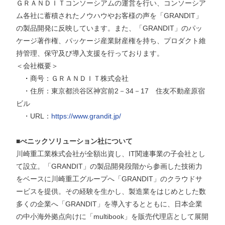
ＧＲＡＮＤＩＴコンソーシアムの運営を行い、コンソーシア
ム各社に蓄積されたノウハウやお客様の声を「
GRANDIT
」
の製品開発に反映しています。また、「
GRANDIT
」のパッ
ケージ著作権、パッケージ産業財産権を持ち、プロダクト維
持管理、保守及び導入支援を行っております。
＜会社概要＞
・
商号：ＧＲＡＮＤＩＴ株式会社
・
住所：東京都渋谷区神宮前
2
－
34
－
17
住友不動産原宿
ビル
・
URL
：
https://www.grandit.jp/
■べニックソリューション
社について
川崎重工業株式会社が全額出資し、
IT
関連事業の子会社とし
て設立。「
GRANDIT
」の製品開発段階から参画した技術力
をベースに川崎重工グループへ「
GRANDIT
」のクラウドサ
ービスを提供。その経験を生かし、製造業をはじめとした数
多くの企業へ「
GRANDIT
」を導入するとともに、日本企業
の中小海外拠点向けに「
multibook
」を販売代理店として展開