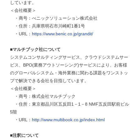
しています。
＜会社概要＞
・
商号：べニックソリューション株式会社
・
住所：兵庫県明石市川崎町
1
番
1
号
・
URL
：
https://www.benic.co.jp/grandit/
■マルチブック社について
システムコンサルティングサービス、クラウドシステムサー
ビス、
BPO(
業務アウトソーシング
)
サービスにより、お客様
のグローバルシステム・海外業務に関わる課題をワンストッ
プで解決できる会社を目指しています。
＜会社概要＞
・
商号：株式会社マルチブック
・
住所：東京都品川区五反田
1
－
1
－
8 NMF
五反田駅前ビル
5
階
・
URL
：
http://www.multibook.co.jp/index.html
■注釈について