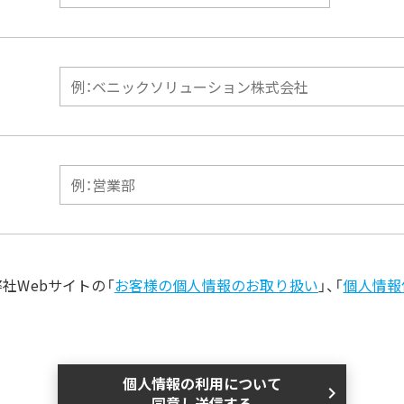
社Webサイトの「
お客様の個人情報のお取り扱い
」、「
個人情報
個人情報の利用について
chevron_right
同意し送信する