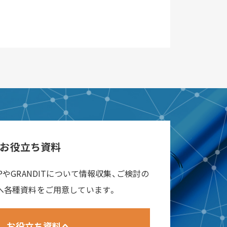
お役立ち資料
RPやGRANDITについて情報収集、ご検討の
へ各種資料をご用意しています。
お役立ち資料へ
ad