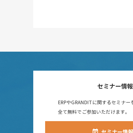
セミナー情
ERPやGRANDITに関するセミナ
全て無料でご参加いただけます。
セミナー情
event_note