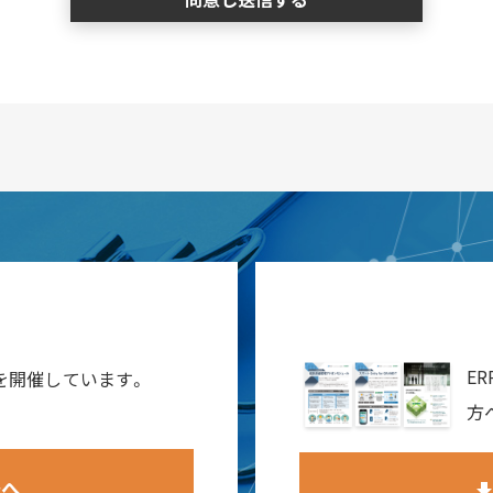
報
E
ーを開催しています。
方
報へ
downlo