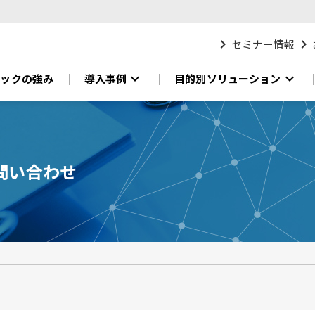
chevron_right
chevron_right
セミナー情報
expand_more
expand_more
ニックの強み
導入事例
目的別ソリューション
問い合わせ