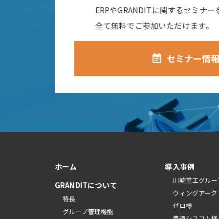
ERPやGRANDITに関するセミナ
全て無料でご参加いただけます。
セミナー情
event_note
ホーム
導入事例
川崎重工グルー
GRANDITについて
ウィングアーク
特長
ゼロ様
グループ管理機能
豊通シスコム様