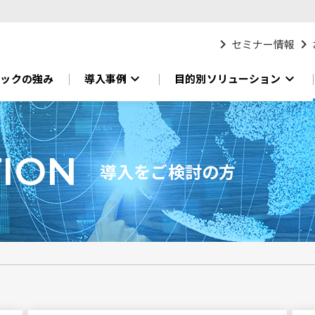
chevron_right
chevron_right
セミナー情報
expand_more
expand_more
ニックの強み
導入事例
目的別ソリューション
ION
導入をご検討の方