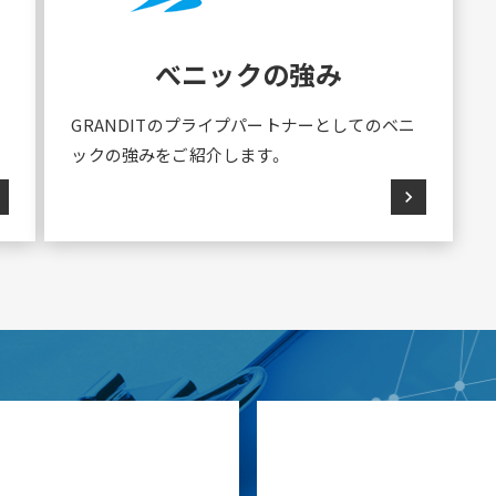
べニックの強み
GRANDITのプライプパートナーとしてのベニ
ックの強みをご紹介します。
ht
chevron_right
報