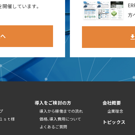
E
ーを開催しています。
方
報へ
downlo
導入をご検討の方
会社概要
プ
導入から稼働までの流れ
企業理念
１ｓｔ様
価格、導入費用について
トピックス
よくあるご質問