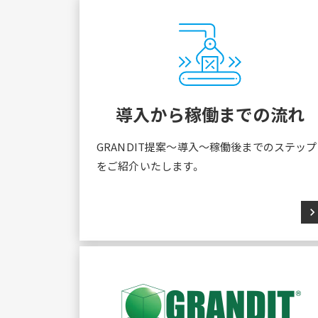
導入から稼働までの流れ
GRANDIT提案～導入～稼働後までのステップ
をご紹介いたします。
chevron_rig