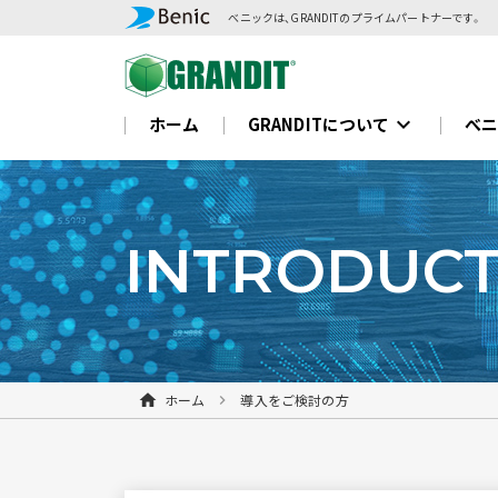
べニックは、GRANDITのプライムパートナーです。
expand_more
ホーム
GRANDITについて
べ
INTRODUCT
ホーム
導入をご検討の方