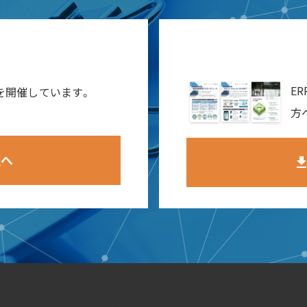
報
E
ーを開催しています。
方
報へ
downlo