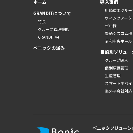
ホーム
導入事例
川崎重工グルー
GRANDITについて
ウィングアーク
特長
ゼロ様
グループ管理機能
豊通シスコム様
GRANDIT V4
清和中央ホール
べニックの強み
目的別ソリュー
グループ導入
個別原価管理
生産管理
スマートデバイ
海外子会社対応