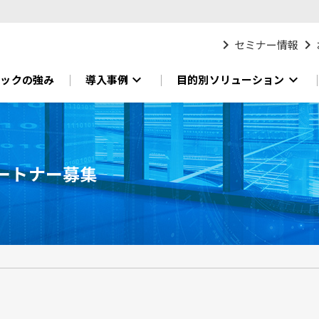
chevron_right
chevron_right
セミナー情報
expand_more
expand_more
ニックの強み
導入事例
目的別ソリューション
ートナー募集