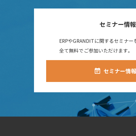
セミナー情
ERPやGRANDITに関するセミナ
全て無料でご参加いただけます。
セミナー情
event_note