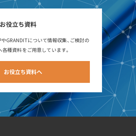
お役立ち資料
RPやGRANDITについて情報収集、ご検討の
へ各種資料をご用意しています。
お役立ち資料へ
ad