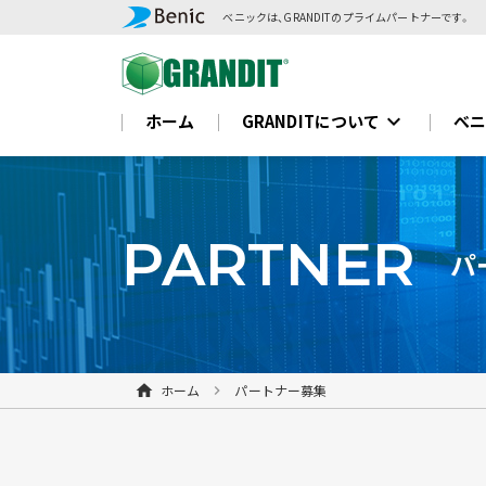
べニックは、GRANDITのプライムパートナーです。
expand_more
ホーム
GRANDITについて
べ
PARTNER
パ
ホーム
パートナー募集