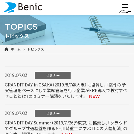
menu
メニュー
TOPICS
トピックス
ホーム
トピックス
2019.07.03
セミナー
GRANDIT DAY in OSAKA（2019/8/7@大阪）に協賛し、「案件の予
実管理をベースにして業績管理を行う企業がERP導入で検討すべ
きこととは」のセミナー講演をいたします。
NEW
2019.07.03
セミナー
GRANDIT DAY Summer（2019/7/26@東京）に協賛し、「クラウド
でグループ共通基盤を作る！～川崎重工に学ぶTCOの大幅削減」の