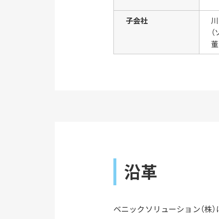
子会社
川
（
董
沿革
ベニックソリューション（株）