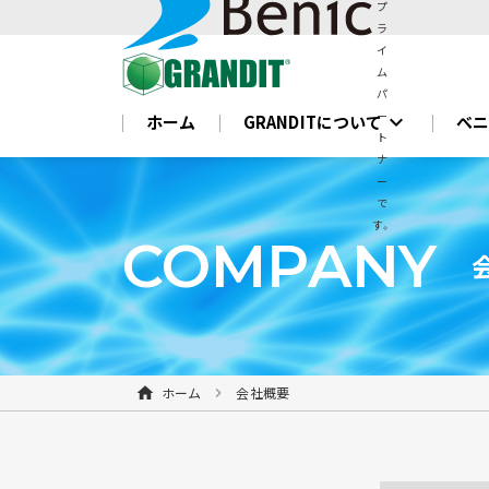
プ
ラ
イ
ム
パ
ー
expand_more
ホーム
GRANDITについて
べ
ト
ナ
ー
で
す。
COMPANY
ホーム
会社概要