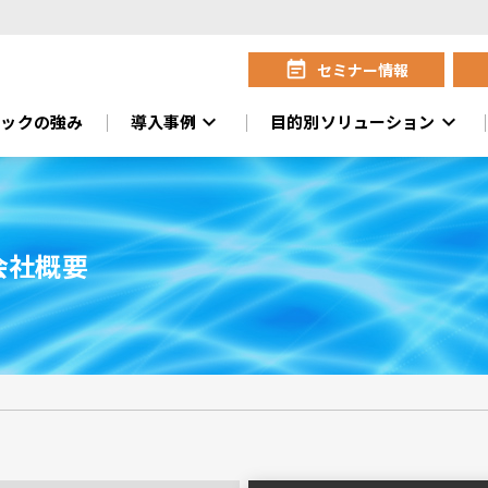
event_note
セミナー情報
expand_more
expand_more
ニックの強み
導入事例
目的別ソリューション
会社概要