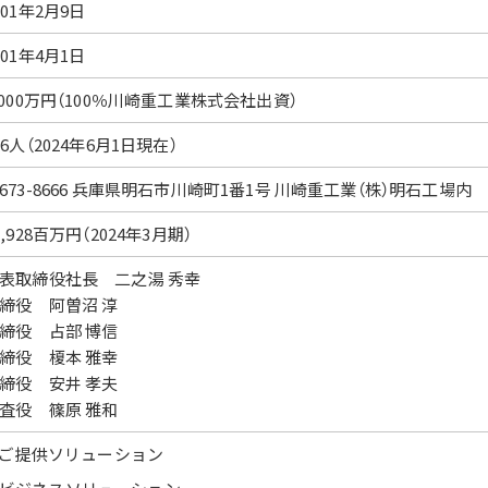
001年2月9日
001年4月1日
,000万円（100％川崎重工業株式会社出資）
76人（2024年6月1日現在）
673-8666 兵庫県明石市川崎町1番1号 川崎重工業（株）明石工場内
1,928百万円（2024年3月期）
表取締役社長 二之湯 秀幸
締役 阿曽沼 淳
締役 占部 博信
締役 榎本 雅幸
締役 安井 孝夫
査役 篠原 雅和
. ご提供ソリューション