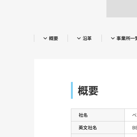
expand_more
expand_more
expand_more
概要
沿革
事業所一
概要
社名
ベ
英文社名
B