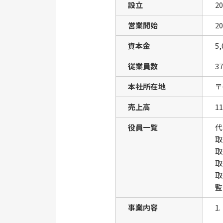
設立
2
営業開始
2
資本金
5
従業員数
3
本社所在地
〒
売上高
1
役員一覧
代
取
取
取
取
監
事業内容
1