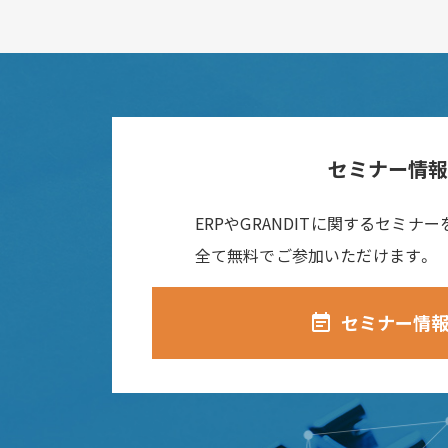
セミナー情
ERPやGRANDITに関するセミナ
全て無料でご参加いただけます。
セミナー情
event_note