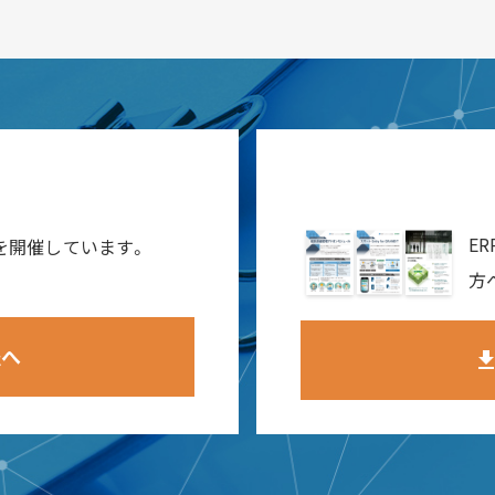
報
E
ーを開催しています。
方
報へ
downlo