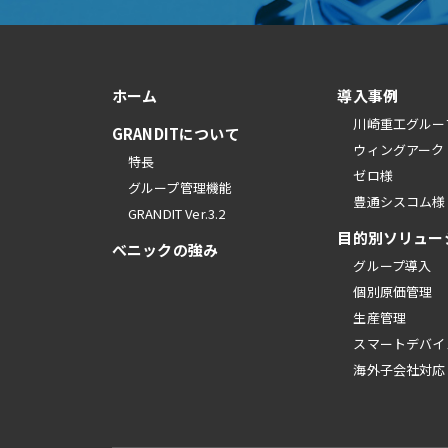
ホーム
導入事例
川崎重工グルー
GRANDITについて
ウィングアーク
特長
ゼロ様
グループ管理機能
豊通シスコム様
GRANDIT Ver.3.2
目的別ソリュー
べニックの強み
グループ導入
個別原価管理
生産管理
スマートデバイ
海外子会社対応