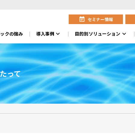
event_note
セミナー情報
expand_more
expand_more
ニックの強み
導入事例
目的別ソリューション
たって