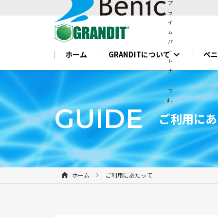
プ
ラ
イ
ム
パ
ー
expand_more
ホーム
GRANDITについて
べ
ト
ナ
ー
で
す。
GUIDE
ご利用にあ
ホーム
ご利用にあたって