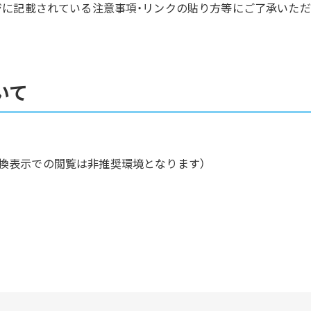
ジに記載されている注意事項・リンクの貼り方等にご了承いただ
いて
11以降 （互換表示での閲覧は非推奨環境となります）
。