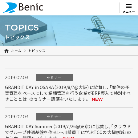
menu
メニュー
TOPICS
トピックス
ホーム
トピックス
2019.07.03
セミナー
GRANDIT DAY in OSAKA（2019/8/7@大阪）に協賛し、「案件の予
実管理をベースにして業績管理を行う企業がERP導入で検討すべ
きこととは」のセミナー講演をいたします。
NEW
2019.07.03
セミナー
GRANDIT DAY Summer（2019/7/26@東京）に協賛し、「クラウド
でグループ共通基盤を作る！～川崎重工に学ぶTCOの大幅削減」の