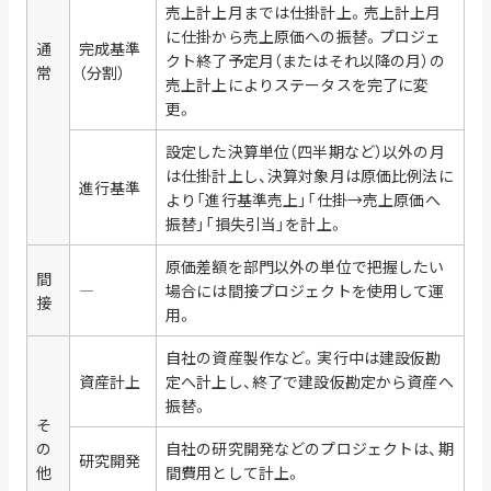
売上計上月までは仕掛計上。売上計上月
に仕掛から売上原価への振替。プロジェ
通
完成基準
クト終了予定月（またはそれ以降の月）の
常
（分割）
売上計上によりステータスを完了に変
更。
設定した決算単位（四半期など）以外の月
は仕掛計上し、決算対象月は原価比例法に
進行基準
より「進行基準売上」「仕掛→売上原価へ
振替」「損失引当」を計上。
原価差額を部門以外の単位で把握したい
間
―
場合には間接プロジェクトを使用して運
接
用。
自社の資産製作など。実行中は建設仮勘
資産計上
定へ計上し、終了で建設仮勘定から資産へ
振替。
そ
の
自社の研究開発などのプロジェクトは、期
研究開発
他
間費用として計上。