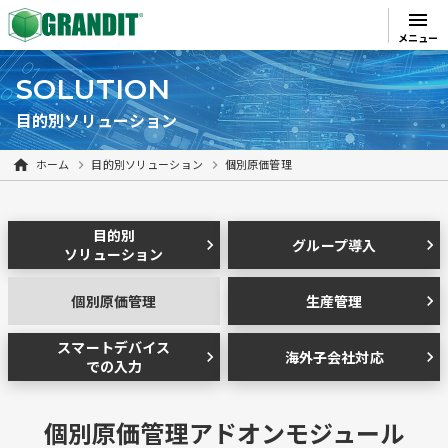
menu
メニュー
SOLUTION
目的別ソリューション
ホーム
目的別ソリューション
個別原価管理
目的別
グループ導入
chevron_right
chevron_right
ソリューション
個別原価管理
生産管理
chevron_right
スマートデバイス
海外子会社対応
chevron_right
chevron_right
での入力
個別原価管理アドオンモジュール